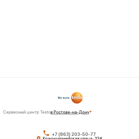
проявления поломки, чтобы сотрудники смогли
заблаговременно подготовить диагностические
приборы и необходимые комплектующие. Сервисный
центр Testo в Ростове-на-Дону принимает заявки,
согласовывает сроки и условия обслуживания, а также
сопровождает заказ до полного восстановления
рабочих параметров устройства.
Сервисный центр Testo
в Ростове-на-Дону
+7 (863) 203-50-77
Красноармейская улица, 33А