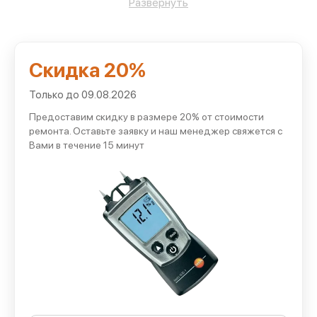
Развернуть
Преимущества ремонта пирометры в
сервисном центре Testo
Скидка 20%
Обращаясь в наш сервис Testo, клиенты получают
Только до 09.08.2026
преимущества, которые мы обеспечиваем следующим
Предоставим скидку в размере 20% от стоимости
образом:
ремонта. Оставьте заявку и наш менеджер свяжется с
устанавливаем оригинальные комплектующие и
Вами в течение 15 минут
надежные совместимые детали, предварительно
контролируя их характеристики и исправность;
калибруем измерительную аппаратуру по эталонным
значениям и корректируем выявленные отклонения в
показаниях;
оперативно обнаруживаем источник неполадки и
восстанавливаем приборы без длительной остановки
рабочих процессов;
предоставляем гарантийное и постгарантийное