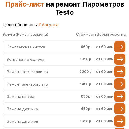
Неисправность инфракрасного датчика
Прайс-лист
на ремонт Пирометров
Testo
Повреждение разъемов
Цены обновлены
7 Августа
Неисправность системы охлаждения
Услуга (Ремонт, замена)
Стоимость
Время ремонта
Комплексная чистка
460 р
от 60 мин
Устранение ошибок
1990 р
от 60 мин
Ремонт после залития
2200 р
от 60 мин
Ремонт электроплаты
1450 р
от 60 мин
Замена шнура
630 р
от 60 мин
Замена датчика
450 р
от 60 мин
Замена дисплея
1690 р
от 60 мин