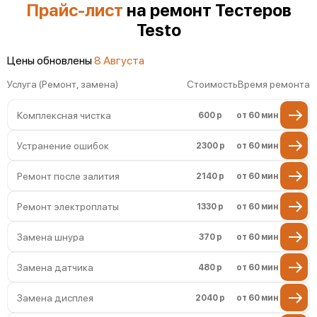
Поломка переключателя диапазонов
Прайс-лист
на ремонт Тестеров
Testo
Повреждение магнитного сердечника
Цены обновлены
8 Августа
Неисправность индикатора
Услуга (Ремонт, замена)
Стоимость
Время ремонта
Комплексная чистка
600 р
от 60 мин
Устранение ошибок
2300 р
от 60 мин
Ремонт после залития
2140 р
от 60 мин
Ремонт электроплаты
1330 р
от 60 мин
Замена шнура
370 р
от 60 мин
Замена датчика
480 р
от 60 мин
Замена дисплея
2040 р
от 60 мин