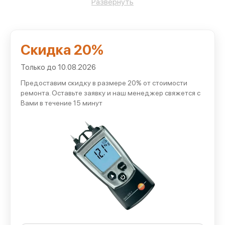
Развернуть
Обращаясь в наш сервис Testo, клиенты получают
следующие преимущества:
возвращаем измерительным приборам стабильную
Скидка 20%
работоспособность и сокращаем период
вынужденного простоя;
Только до 10.08.2026
применяем оригинальные и совместимые
Предоставим скидку в размере 20% от стоимости
комплектующие, соответствующие параметрам
ремонта. Оставьте заявку и наш менеджер свяжется с
конкретной модели;
Вами в течение 15 минут
используем надежные технологии настройки,
поверки и калибровки согласно установленным
нормативам;
предоставляем гарантию на произведенные
операции и установленные детали;
принимаем технику в удобное время и
согласовываем подходящую продолжительность
обслуживания.